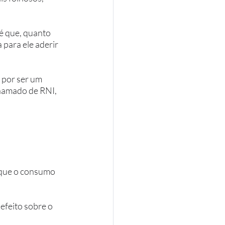
é que, quanto 
 para ele aderir 
 por ser um 
hamado de RNI, 
 que o consumo 
efeito sobre o 