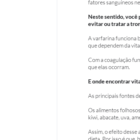
fatores sanguíneos ne
Neste sentido, você p
evitar ou tratar a tr
A varfarina funciona 
que dependem da vitam
Com a coagulação func
que elas ocorram.
E onde encontrar vit
As principais fontes d
Os alimentos folhosos
kiwi, abacate, uva, ame
Assim, o efeito desse
dieta. Por isso é que,