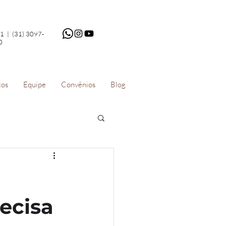
61 | (31) 3097-
0
cos
Equipe
Convênios
Blog
ecisa