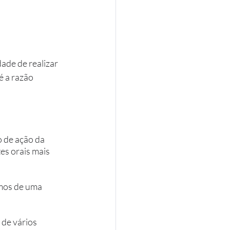
ade de realizar 
é a razão 
 
 de ação da 
s orais mais 
mos de uma 
de vários 