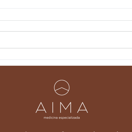
Infusão de ferro: quando
Miel
é recomendado?
med
exa