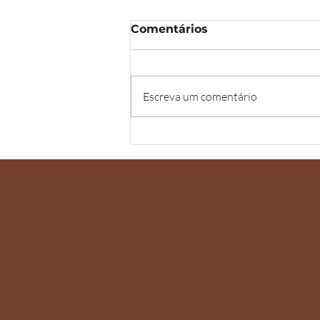
Comentários
Escreva um comentário
Quando pensar que uma
lesão de pele é um
linfoma cutâneo?