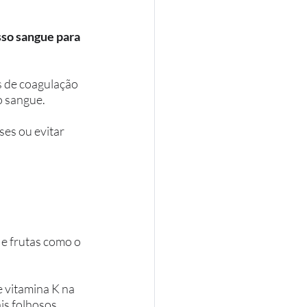
sso sangue para 
 de coagulação 
 sangue. 
es ou evitar 
e frutas como o 
 vitamina K na 
is folhosos, 