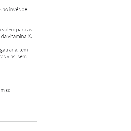
 ao invés de 
 valem para as 
da vitamina K. 
gatrana, têm 
s vias, sem 
em se 