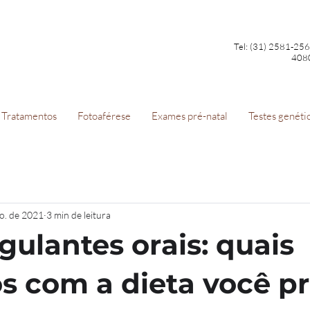
Tel: (31) 2581-25
408
Tratamentos
Fotoaférese
Exames pré-natal
Testes genéti
go. de 2021
3 min de leitura
gulantes orais: quais
s com a dieta você pr