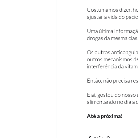
Costumamos dizer, hoje
ajustar a vida do pac
Uma última informação
drogas da mesma class
Os outros anticoagula
outros mecanismos de 
interferência da vitam
Então, não precisa res
E aí, gostou do nosso
alimentando no dia a d
Até a próxima! 