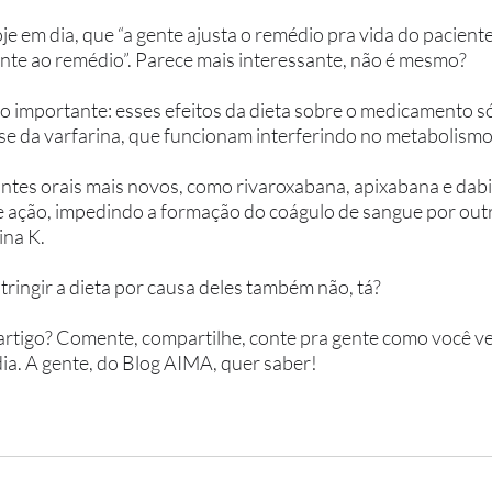
 em dia, que “a gente ajusta o remédio pra vida do paciente,
iente ao remédio”. Parece mais interessante, não é mesmo?
 importante: esses efeitos da dieta sobre o medicamento só
e da varfarina, que funcionam interferindo no metabolismo 
ntes orais mais novos, como rivaroxabana, apixabana e dabi
ação, impedindo a formação do coágulo de sangue por outra
ina K. 
tringir a dieta por causa deles também não, tá?
 artigo? Comente, compartilhe, conte pra gente como você v
ia. A gente, do Blog AIMA, quer saber! 