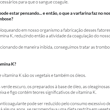
cessários para que o sangue coagule. 
ode estar pensando... e então, o que a varfarina faz no no
ombose?
bloqueando em nosso organismo a fabricação desses fatores
ina K, reduzindo então a atividade da coagulação do nosso
ionando de maneira inibida, conseguimos tratar as trombos
amina K?
e vitamina K são os vegetais e também os óleos. 
 verde escuro, os preparados à base de óleo, as oleaginosas 
ixa e figo contém teores significativos de vitamina K. 
 anticoagulante pode ser reduzido pelo consumo excessivo de
 há alguns anos, se recomendava uma dieta restrita em vegeta