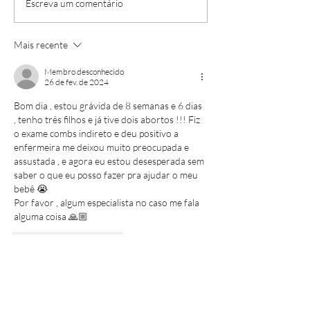
Infusão de ferro:
Mielograma e 
Escreva um comentário
quando é
de medula: en
recomendado?
cada exame
Mais recente
Membro desconhecido
26 de fev. de 2024
Bom dia , estou grávida de 8 semanas e 6 dias 
, tenho três filhos e já tive dois abortos !!! Fiz 
o exame combs indireto e deu positivo a 
enfermeira me deixou muito preocupada e 
assustada , e agora eu estou desesperada sem 
saber o que eu posso fazer pra ajudar o meu 
bebê 😭
Por favor , algum especialista no caso me fala 
alguma coisa 🙏🏼
Curtir
Responder
Membro desconhecido
24 de jan. de 2024