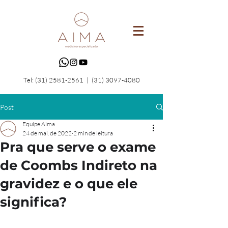
Tel:
(31) 2581-2561
|
(31) 3097-4080
Post
Equipe Aima
24 de mai. de 2022
2 min de leitura
Pra que serve o exame
de Coombs Indireto na
gravidez e o que ele
significa?